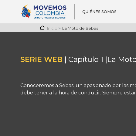
Pasar al contenido principal
Navegación p
QUIÉNES SOMOS
La Moto de Sebas
Inicio
SERIE WEB
| Capítulo 1 |
La Moto
Conoceremos a Sebas, un apasionado por las mot
debe tener a la hora de conducir. Siempre estará